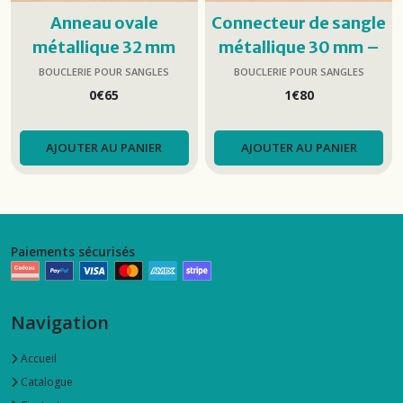
Anneau ovale
Connecteur de sangle
métallique 32 mm
métallique 30 mm –
lot de 2
BOUCLERIE POUR SANGLES
BOUCLERIE POUR SANGLES
0
€
65
1
€
80
AJOUTER AU PANIER
AJOUTER AU PANIER
Paiements sécurisés
Navigation
Accueil
Catalogue