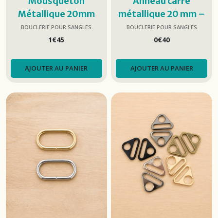
Mousqueton
Anneau carré
Métallique 20mm
métallique 20 mm –
coloris au choix
BOUCLERIE POUR SANGLES
BOUCLERIE POUR SANGLES
1
€
45
0
€
40
AJOUTER AU PANIER
AJOUTER AU PANIER