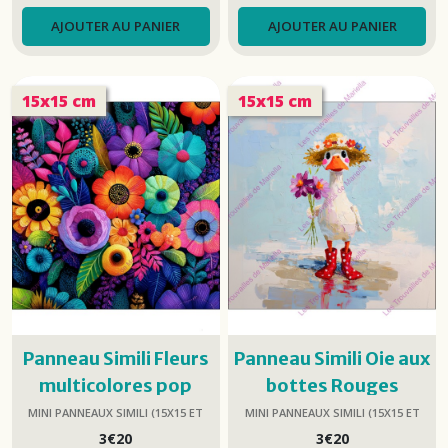
AJOUTER AU PANIER
AJOUTER AU PANIER
15x15 cm
15x15 cm
Panneau Simili Fleurs
Panneau Simili Oie aux
multicolores pop
bottes Rouges
15x15cm
15x15cm
MINI PANNEAUX SIMILI (15X15 ET
MINI PANNEAUX SIMILI (15X15 ET
25X25)
25X25)
3
€
20
3
€
20