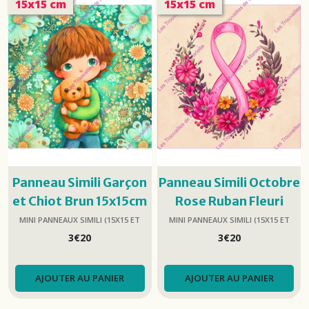
15x15 cm
15x15 cm
25x25)
(37)
Grands
panneaux
simili
(35x35
et
45x45)
(7)
Formats
Panneau Simili Garçon
Panneau Simili Octobre
spéciaux
et Chiot Brun 15x15cm
Rose Ruban Fleuri
simili
(portrait
15x15cm
MINI PANNEAUX SIMILI (15X15 ET
MINI PANNEAUX SIMILI (15X15 ET
et
25X25)
25X25)
3
€
20
3
€
20
paysage)
(8)
AJOUTER AU PANIER
AJOUTER AU PANIER
Projets
couture