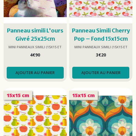
Panneau simili L'ours
Panneau Simili Cherry
Givré 25x25cm
Pop – Fond 15x15cm
MINI PANNEAUX SIMILI (15X15 ET
MINI PANNEAUX SIMILI (15X15 ET
25X25)
25X25)
4
€
90
3
€
20
AJOUTER AU PANIER
AJOUTER AU PANIER
15x15 cm
15x15 cm