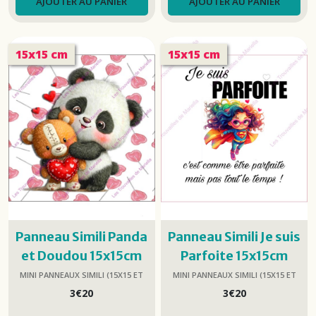
AJOUTER AU PANIER
AJOUTER AU PANIER
15x15 cm
15x15 cm
Panneau Simili Panda
Panneau Simili Je suis
et Doudou 15x15cm
Parfoite 15x15cm
MINI PANNEAUX SIMILI (15X15 ET
MINI PANNEAUX SIMILI (15X15 ET
25X25)
25X25)
3
€
20
3
€
20