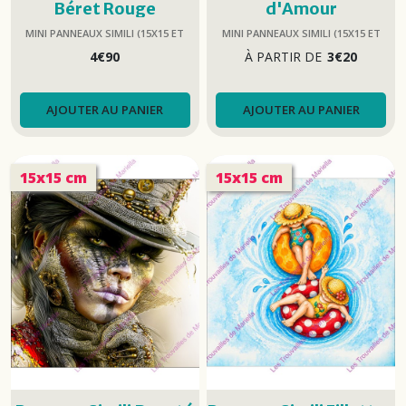
Béret Rouge
d'Amour
MINI PANNEAUX SIMILI (15X15 ET
MINI PANNEAUX SIMILI (15X15 ET
25X25)
25X25)
4
€
90
À PARTIR DE
3
€
20
AJOUTER AU PANIER
AJOUTER AU PANIER
15x15 cm
15x15 cm