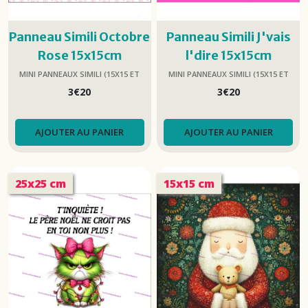
Panneau Simili Octobre
Panneau Simili J'vais
Rose 15x15cm
l'dire 15x15cm
MINI PANNEAUX SIMILI (15X15 ET
MINI PANNEAUX SIMILI (15X15 ET
25X25)
25X25)
3
€
20
3
€
20
AJOUTER AU PANIER
AJOUTER AU PANIER
25x25 cm
15x15 cm