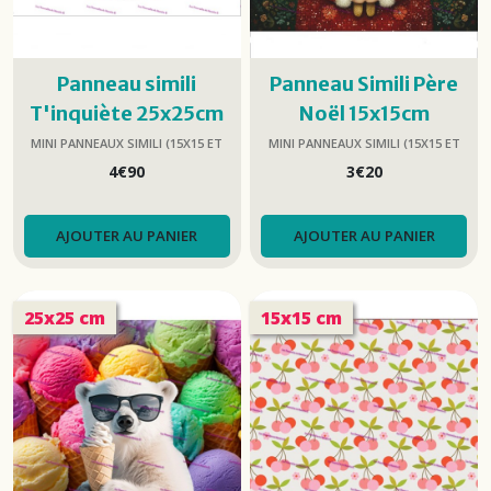
Panneau simili
Panneau Simili Père
T'inquiète 25x25cm
Noël 15x15cm
MINI PANNEAUX SIMILI (15X15 ET
MINI PANNEAUX SIMILI (15X15 ET
25X25)
25X25)
4
€
90
3
€
20
AJOUTER AU PANIER
AJOUTER AU PANIER
25x25 cm
15x15 cm