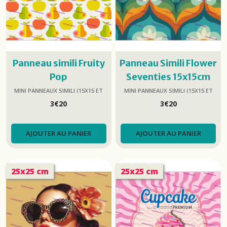
Panneau simili Fruity
Panneau Simili Flower
Pop
Seventies 15x15cm
MINI PANNEAUX SIMILI (15X15 ET
MINI PANNEAUX SIMILI (15X15 ET
25X25)
25X25)
3
€
20
3
€
20
AJOUTER AU PANIER
AJOUTER AU PANIER
25x25 cm
25x25 cm