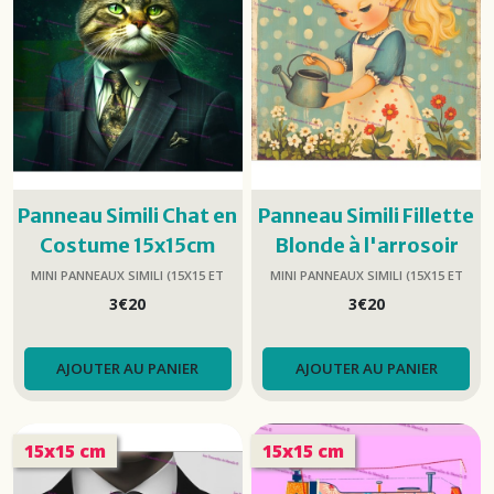
Panneau Simili Chat en
Panneau Simili Fillette
Costume 15x15cm
Blonde à l'arrosoir
15x15cm
MINI PANNEAUX SIMILI (15X15 ET
MINI PANNEAUX SIMILI (15X15 ET
25X25)
25X25)
3
€
20
3
€
20
AJOUTER AU PANIER
AJOUTER AU PANIER
15x15 cm
15x15 cm