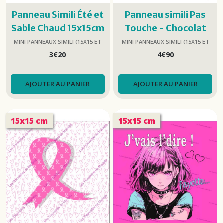
Panneau Simili Été et
Panneau simili Pas
Sable Chaud 15x15cm
Touche - Chocolat
MINI PANNEAUX SIMILI (15X15 ET
MINI PANNEAUX SIMILI (15X15 ET
25X25)
25X25)
3
€
20
4
€
90
AJOUTER AU PANIER
AJOUTER AU PANIER
15x15 cm
15x15 cm