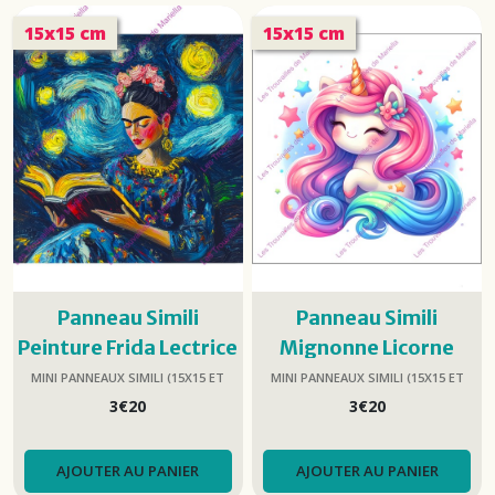
simili
15x15 cm
15x15 cm
(trousses,
etc.)
(18)
Afficher
les
résultats
Panneau Simili
Panneau Simili
Peinture Frida Lectrice
Mignonne Licorne
15x15cm
15x15cm
MINI PANNEAUX SIMILI (15X15 ET
MINI PANNEAUX SIMILI (15X15 ET
25X25)
25X25)
3
€
20
3
€
20
AJOUTER AU PANIER
AJOUTER AU PANIER