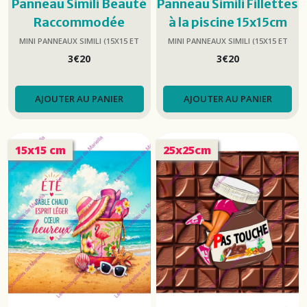
Panneau Simili Beauté
Panneau Simili Fillettes
Raccommodée
à la piscine 15x15cm
15x15cm
MINI PANNEAUX SIMILI (15X15 ET
MINI PANNEAUX SIMILI (15X15 ET
25X25)
25X25)
3
€
20
3
€
20
AJOUTER AU PANIER
AJOUTER AU PANIER
15x15 cm
25x25cm