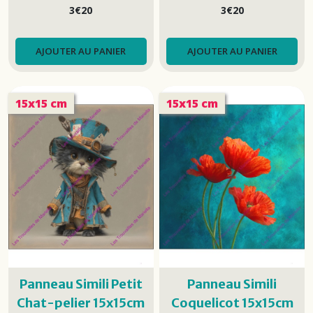
25X25)
25X25)
15x15cm
3
€
20
3
€
20
AJOUTER AU PANIER
AJOUTER AU PANIER
15x15 cm
15x15 cm
Panneau Simili Petit
Panneau Simili
Chat-pelier 15x15cm
Coquelicot 15x15cm