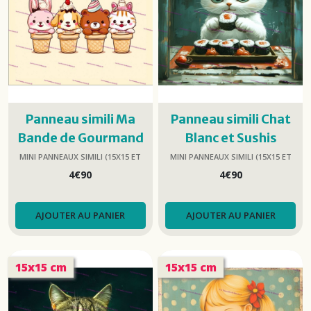
Panneau simili Ma
Panneau simili Chat
Bande de Gourmand
Blanc et Sushis
25x25cm
25x25cm
MINI PANNEAUX SIMILI (15X15 ET
MINI PANNEAUX SIMILI (15X15 ET
25X25)
25X25)
4
€
90
4
€
90
AJOUTER AU PANIER
AJOUTER AU PANIER
15x15 cm
15x15 cm