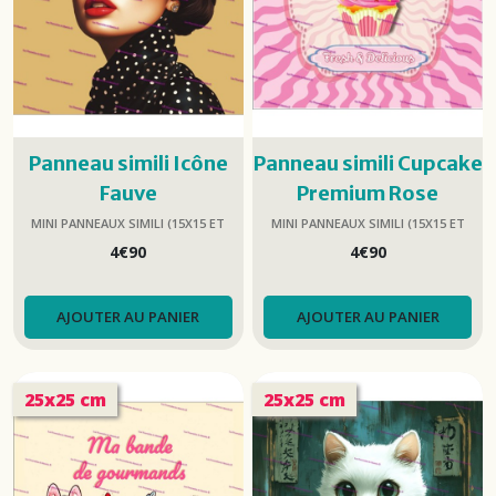
Panneau simili Icône
Panneau simili Cupcake
Fauve
Premium Rose
MINI PANNEAUX SIMILI (15X15 ET
MINI PANNEAUX SIMILI (15X15 ET
25X25)
25X25)
4
€
90
4
€
90
AJOUTER AU PANIER
AJOUTER AU PANIER
25x25 cm
25x25 cm