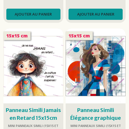
AJOUTER AU PANIER
AJOUTER AU PANIER
15x15 cm
15x15 cm
Panneau Simili Jamais
Panneau Simili
en Retard 15x15cm
Élégance graphique
Rouge et Bleue
MINI PANNEAUX SIMILI (15X15 ET
MINI PANNEAUX SIMILI (15X15 ET