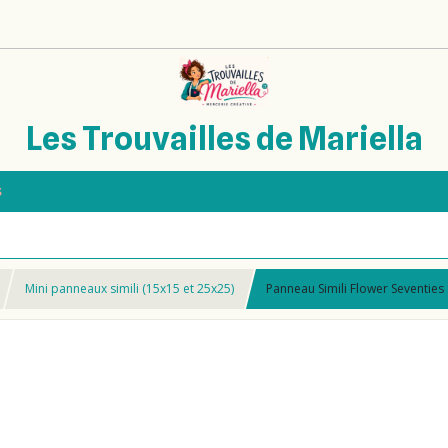
Les Trouvailles de Mariella
s
Mini panneaux simili (15x15 et 25x25)
Panneau Simili Flower Seventie