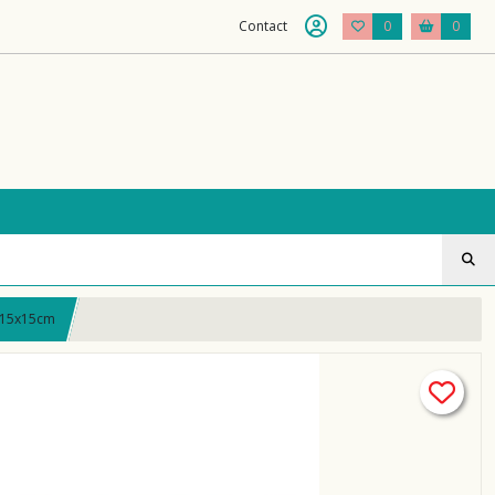
Contact
0
0
s 15x15cm