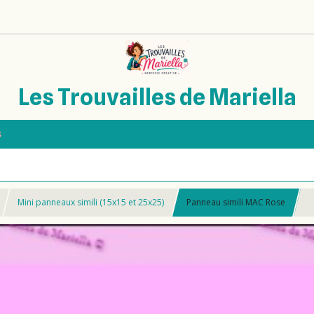
Les Trouvailles de Mariella
s
Mini panneaux simili (15x15 et 25x25)
Panneau simili MAC Rose