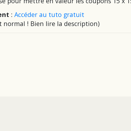
sé pour mettre en valeur les coupons 15 x 15
ent
:
Accéder au tuto gratuit
t normal ! Bien lire la description
)