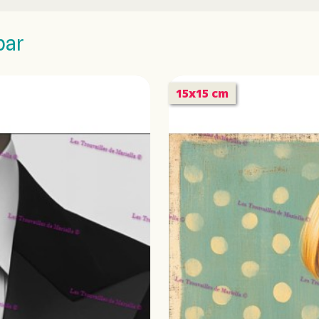
par
15x15 cm