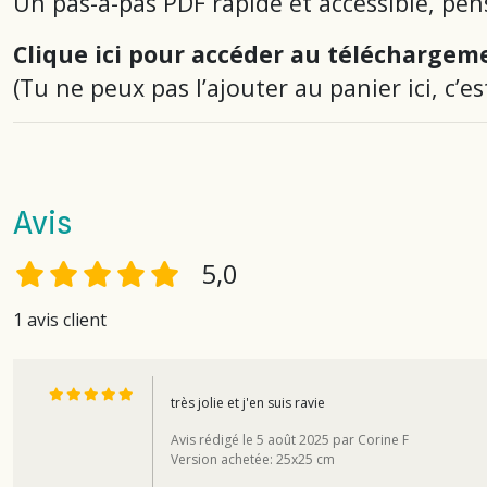
Un pas-à-pas PDF rapide et accessible, pen
Clique ici pour accéder au téléchargem
(Tu ne peux pas l’ajouter au panier ici, c’es
Avis
5,0
1 avis client
très jolie et j'en suis ravie
Avis rédigé le 5 août 2025 par Corine F
Version achetée: 25x25 cm