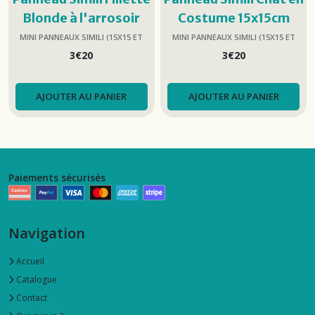
Blonde à l'arrosoir
Costume 15x15cm
15x15cm
MINI PANNEAUX SIMILI (15X15 ET
MINI PANNEAUX SIMILI (15X15 ET
25X25)
25X25)
3
€
20
3
€
20
AJOUTER AU PANIER
AJOUTER AU PANIER
Paiements sécurisés
Navigation
Accueil
Catalogue
Contact