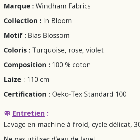
Marque :
Windham Fabrics
Collection :
In Bloom
Motif :
Bias Blossom
Coloris :
Turquoise, rose, violet
Composition :
100 % coton
Laize
: 110 cm
Certification
: Oeko-Tex Standard 100
🧼
Entretien
:
Lavage en machine à froid, cycle délicat, 3
Ne pas utiliser d’eau de Javel