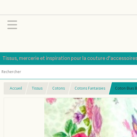
Tissus, mercerie et inspiration pour la couture d'accessoire
Accueil
Tissus
Cotons
Cotons Fantaisies
Coton Bias 