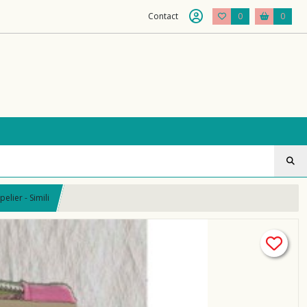
Contact
0
0
elier - Simili