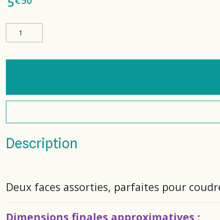
€
50
5
Description
Deux faces assorties, parfaites pour coud
Dimensions finales approximatives
: