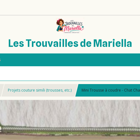
Les Trouvailles de Mariella
s
Projets couture simili (trousses, etc.)
Mini Trousse à coudre - Chat Chap