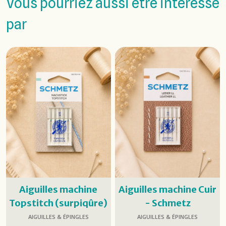
Vous pourriez aussi être intéressé
par
Aiguilles machine
Aiguilles machine Cuir
Topstitch (surpiqûre)
- Schmetz
- Schmetz
AIGUILLES & ÉPINGLES
AIGUILLES & ÉPINGLES