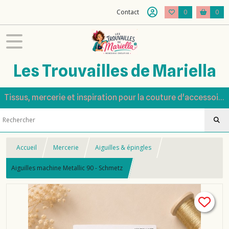
Contact
0
0
Les Trouvailles de Mariella
Tissus, mercerie et inspiration pour la couture d'accessoires
Accueil
Mercerie
Aiguilles & épingles
Aiguilles machine Metallic 90 - Schmetz