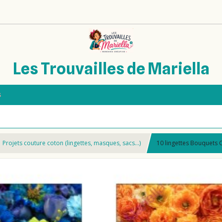
Les Trouvailles de Mariella
s
Projets couture coton (lingettes, masques, sacs…)
10 lingettes Bouquets 