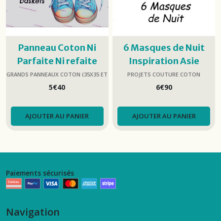
Panneau Coton Ni
6 Masques de Nuit
Parfaite Ni refaite
Inspiration Asie
35x35cm
GRANDS PANNEAUX COTON (35X35 ET
PROJETS COUTURE COTON
45X45)
(LINGETTES, MASQUES, SACS…)
5
€
40
6
€
90
AJOUTER AU PANIER
AJOUTER AU PANIER
Paiements sécurisés
Navigation