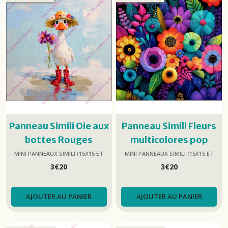
Panneau Simili Oie aux
Panneau Simili Fleurs
bottes Rouges
multicolores pop
15x15cm
15x15cm
MINI PANNEAUX SIMILI (15X15 ET
MINI PANNEAUX SIMILI (15X15 ET
25X25)
25X25)
3
€
20
3
€
20
AJOUTER AU PANIER
AJOUTER AU PANIER