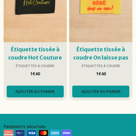
Étiquette tissée à
Étiquette tissée à
coudre Hot Couture
coudre On laisse pas
bébé...
ÉTIQUETTES À COUDRE
ÉTIQUETTES À COUDRE
1
€
40
1
€
40
AJOUTER AU PANIER
AJOUTER AU PANIER
Paiements sécurisés