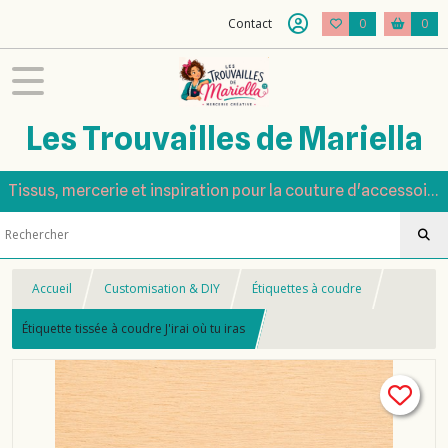
Contact
0
0
Les Trouvailles de Mariella
Tissus, mercerie et inspiration pour la couture d'accessoires
Accueil
Customisation & DIY
Étiquettes à coudre
Étiquette tissée à coudre J'irai où tu iras