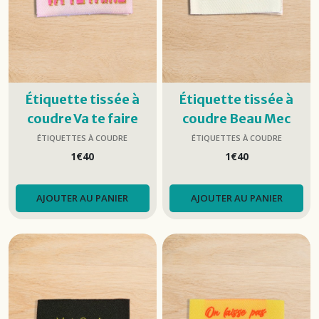
Étiquette tissée à
Étiquette tissée à
coudre Va te faire
coudre Beau Mec
coudre
ÉTIQUETTES À COUDRE
ÉTIQUETTES À COUDRE
1
€
40
1
€
40
AJOUTER AU PANIER
AJOUTER AU PANIER