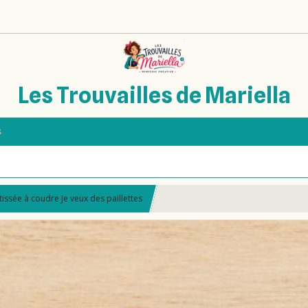
Les Trouvailles de Mariella
s
 tissée à coudre Je veux des paillettes