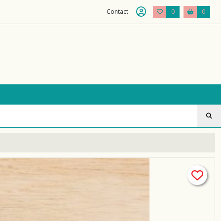
Contact
0
0