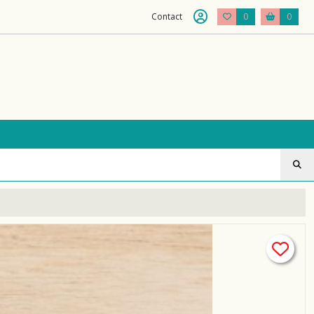
Contact
0
0