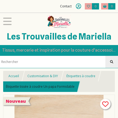
Contact
0
0
Les Trouvailles de Mariella
Tissus, mercerie et inspiration pour la couture d'accessoires
Accueil
Customisation & DIY
Étiquettes à coudre
Étiquette tissée à coudre Un papa Formidable
Nouveau