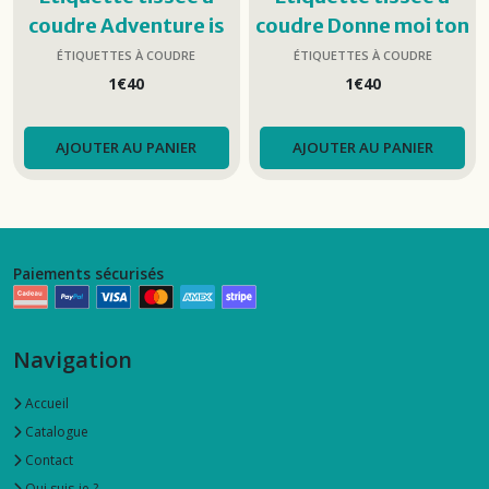
coudre Adventure is
coudre Donne moi ton
calling
cœur Baby !
ÉTIQUETTES À COUDRE
ÉTIQUETTES À COUDRE
1
€
40
1
€
40
AJOUTER AU PANIER
AJOUTER AU PANIER
Paiements sécurisés
Navigation
Accueil
Catalogue
Contact
Qui suis-je ?