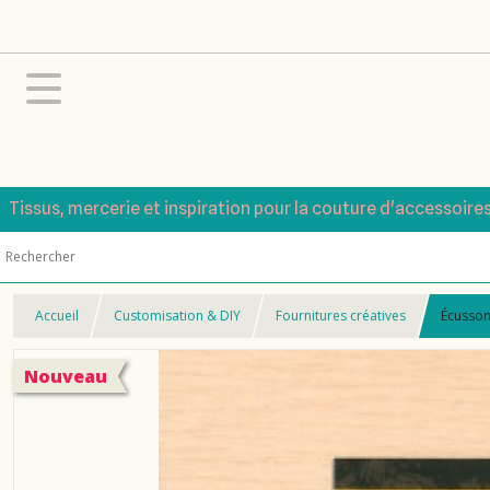
Tissus, mercerie et inspiration pour la couture d'accessoire
Accueil
Customisation & DIY
Fournitures créatives
Écusson
Nouveau