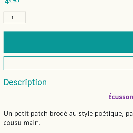
€
95
4
Description
Écusson
Un petit patch brodé au style poétique, p
cousu main.