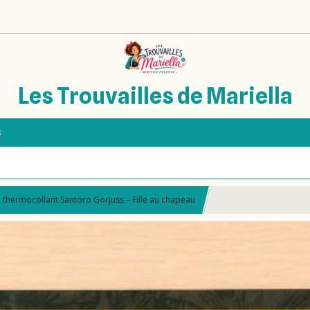
Les Trouvailles de Mariella
s
 thermocollant Santoro Gorjuss – Fille au chapeau