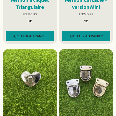
Fermoir à cliquet
Fermoir Cartable -
Triangulaire
version Mini
FERMOIRS
FERMOIRS
3
€
1
€
AJOUTER AU PANIER
AJOUTER AU PANIER