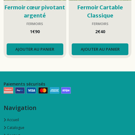
Fermoir cœur pivotant
Fermoir Cartable
argenté
Classique
FERMOIRS
FERMOIRS
1
€
90
2
€
40
AJOUTER AU PANIER
AJOUTER AU PANIER
Paiements sécurisés
Navigation
Accueil
Catalogue