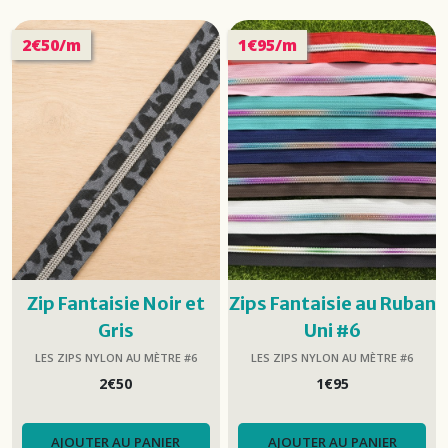
2€50/m
1€95/m
Zip Fantaisie Noir et
Zips Fantaisie au Ruban
Gris
Uni #6
LES ZIPS NYLON AU MÈTRE #6
LES ZIPS NYLON AU MÈTRE #6
2
€
50
1
€
95
AJOUTER AU PANIER
AJOUTER AU PANIER