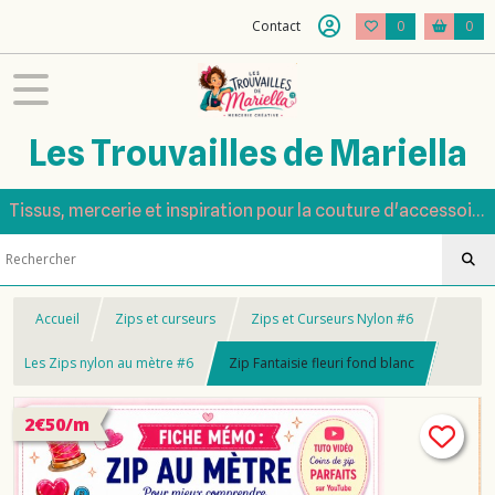
Contact
0
0
Les Trouvailles de Mariella
Tissus, mercerie et inspiration pour la couture d'accessoires
Accueil
Zips et curseurs
Zips et Curseurs Nylon #6
Les Zips nylon au mètre #6
Zip Fantaisie fleuri fond blanc
2€50/m