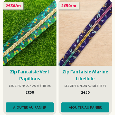
2€50/m
2€50/m
Zip Fantaisie Vert
Zip Fantaisie Marine
Papillons
Libellule
LES ZIPS NYLON AU MÈTRE #6
LES ZIPS NYLON AU MÈTRE #6
2
€
50
2
€
50
AJOUTER AU PANIER
AJOUTER AU PANIER