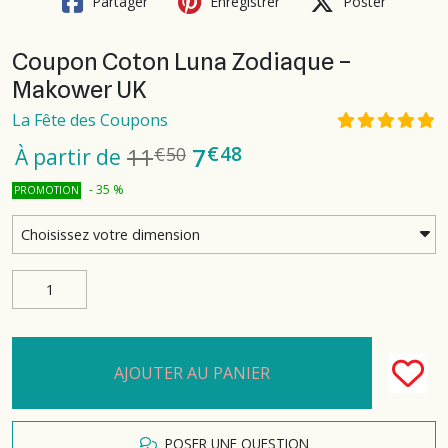
Partager
Enregistrer
Poster
Coupon Coton Luna Zodiaque –
Makower UK
La Fête des Coupons
€
48
7
11
€
50
À partir de
-
35
%
PROMOTION
AJOUTER AU PANIER
POSER UNE QUESTION