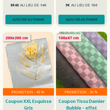
8
€
40
AU LIEU DE
14
€
9
€
AU LIEU DE
15
€
AJOUTER AU PANIER
AJOUTER AU PANIER
200x200 cm
100x67 cm
PROMOTION
-
45
%
PROMOTION
-
30
%
Coupon XXL Esquisse
Coupon Tissu Damier
Gris
Bubble - effet