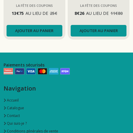
matelassé
LA FÊTE DES COUPONS
LA FÊTE DES COUPONS
13
€
75
AU LIEU DE
25
€
8
€
26
AU LIEU DE
11
€
80
AJOUTER AU PANIER
AJOUTER AU PANIER
Paiements sécurisés
Navigation
Accueil
Catalogue
Contact
Qui suis-je ?
Conditions générales de vente