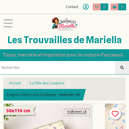
Contact
0
0
Les Trouvailles de Mariella
Tissus, mercerie et inspiration pour la couture d'accessoires
Accueil
La Fête des Coupons
Coupon Coton Luna Zodiaque – Makower UK
50x110 cm