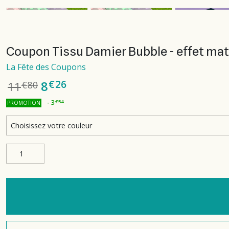
Coupon Tissu Damier Bubble - effet ma
La Fête des Coupons
€
26
8
11
€
80
-
3
€
54
PROMOTION