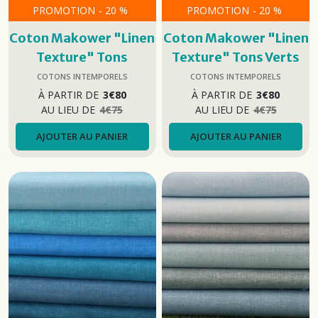
PROMOTION
-
20
%
PROMOTION
-
20
%
Coton Makower "Linen
Coton Makower "Linen
Texture" Tons
Texture" Tons Verts
Rouge/Orange
COTONS INTEMPORELS
COTONS INTEMPORELS
À PARTIR DE
3
€
80
À PARTIR DE
3
€
80
AU LIEU DE
4
€
75
AU LIEU DE
4
€
75
AJOUTER AU PANIER
AJOUTER AU PANIER