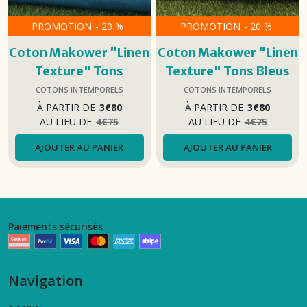
PROMOTION
-
20
%
PROMOTION
-
20
%
Coton Makower "Linen
Coton Makower "Linen
Texture" Tons
Texture" Tons Bleus
Turquoise
Clairs
COTONS INTEMPORELS
COTONS INTEMPORELS
À PARTIR DE
3
€
80
À PARTIR DE
3
€
80
AU LIEU DE
4
€
75
AU LIEU DE
4
€
75
AJOUTER AU PANIER
AJOUTER AU PANIER
Paiements sécurisés
Navigation