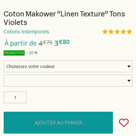
Coton Makower "Linen Texture" Tons
Violets
Cotons Intemporels
€
80
3
4
€
75
À partir de
-
20
%
PROMOTION
AJOUTER AU PANIER