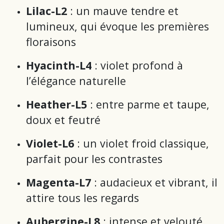
Lilac-L2
: un mauve tendre et
lumineux, qui évoque les premières
floraisons
Hyacinth-L4
: violet profond à
l’élégance naturelle
Heather-L5
: entre parme et taupe,
doux et feutré
Violet-L6
: un violet froid classique,
parfait pour les contrastes
Magenta-L7
: audacieux et vibrant, il
attire tous les regards
Aubergine-L8
: intense et velouté,