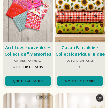
Au fil des souvenirs –
Coton Fantaisie -
Collection “Memories
Collection Pique-nique
Unfold” (Makower)
d’été
COTONS FANTAISIES
COTONS FANTAISIES
À PARTIR DE
5
€
35
7
€
AJOUTER AU PANIER
AJOUTER AU PANIER