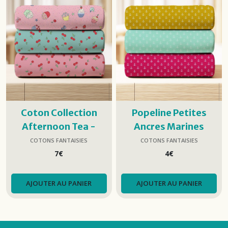
Coton Collection
Popeline Petites
Afternoon Tea -
Ancres Marines
Makower
COTONS FANTAISIES
COTONS FANTAISIES
7
€
4
€
AJOUTER AU PANIER
AJOUTER AU PANIER