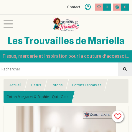
Contact
0
0
Les Trouvailles de Mariella
Tissus, mercerie et inspiration pour la couture d'accessoires
Accueil
Tissus
Cotons
Cotons Fantaisies
Coton Margaret & Sophie - Quilt Gate