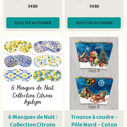
(LINGETTES, MASQUES, SACS…)
(LINGETTES, MASQUES, SACS…)
5
€
80
5
€
80
AJOUTER AU PANIER
AJOUTER AU PANIER
6 Masques de Nuit :
Trousse à coudre -
Collection Citrons
Pôle Nord - Coton