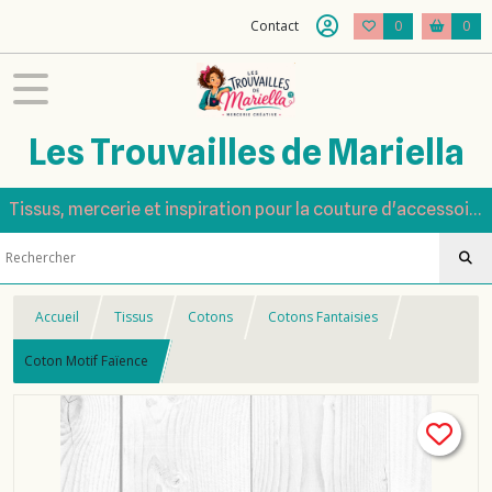
Contact
0
0
Les Trouvailles de Mariella
Tissus, mercerie et inspiration pour la couture d'accessoires
Accueil
Tissus
Cotons
Cotons Fantaisies
Coton Motif Faïence