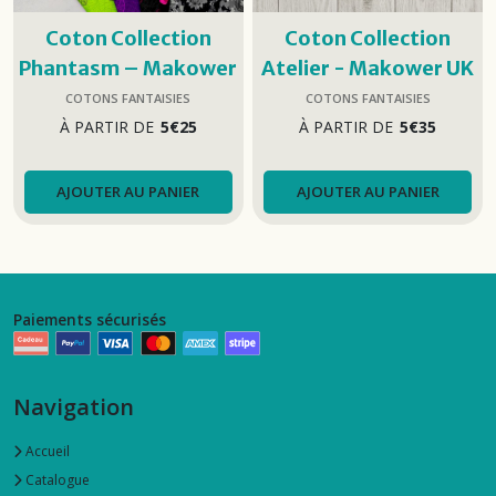
Coton Collection
Coton Collection
Phantasm – Makower
Atelier - Makower UK
UK
COTONS FANTAISIES
COTONS FANTAISIES
À PARTIR DE
5
€
25
À PARTIR DE
5
€
35
AJOUTER AU PANIER
AJOUTER AU PANIER
Paiements sécurisés
Navigation
Accueil
Catalogue