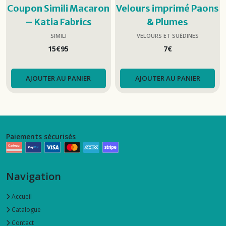
Coupon Simili Macaron
Velours imprimé Paons
– Katia Fabrics
& Plumes
SIMILI
VELOURS ET SUÉDINES
15
€
95
7
€
AJOUTER AU PANIER
AJOUTER AU PANIER
Paiements sécurisés
Navigation
Accueil
Catalogue
Contact