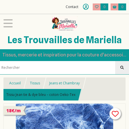
Contact
0
0
Les Trouvailles de Mariella
Tissus, mercerie et inspiration pour la couture d'accessoires
Accueil
Tissus
Jeans et Chambray
Tissu Jean tie & dye bleu – coton Oeko-Tex
18€/m