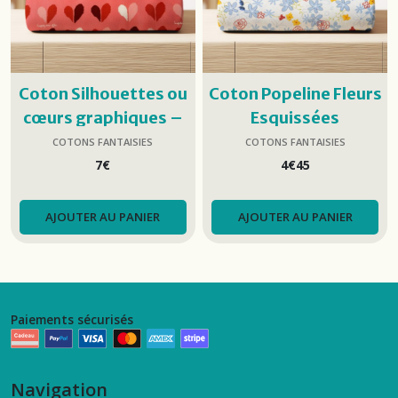
Coton Silhouettes ou
Coton Popeline Fleurs
cœurs graphiques –
Esquissées
AGF
COTONS FANTAISIES
COTONS FANTAISIES
7
€
4
€
45
AJOUTER AU PANIER
AJOUTER AU PANIER
Paiements sécurisés
Navigation