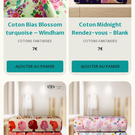
Coton Bias Blossom
Coton Midnight
turquoise – Windham
Rendez-vous - Blank
Fabrics
Quilting
COTONS FANTAISIES
COTONS FANTAISIES
7
€
7
€
AJOUTER AU PANIER
AJOUTER AU PANIER