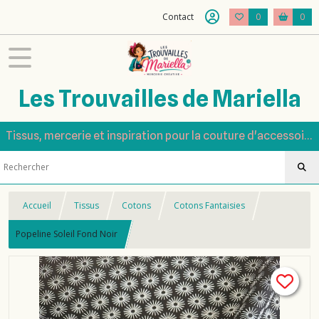
Contact
0
0
Les Trouvailles de Mariella
Tissus, mercerie et inspiration pour la couture d'accessoires
Accueil
Tissus
Cotons
Cotons Fantaisies
Popeline Soleil Fond Noir