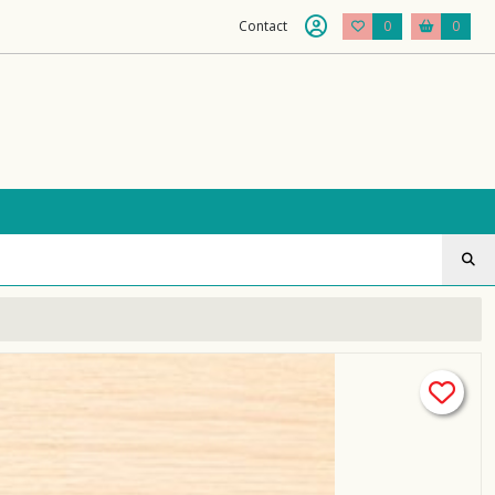
Contact
0
0