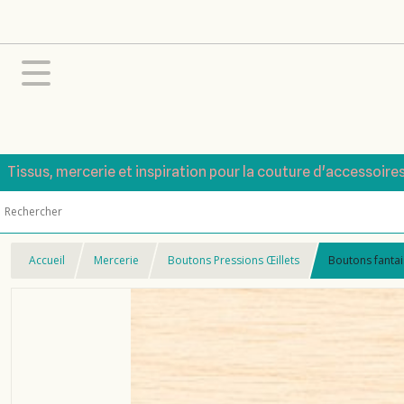
Tissus, mercerie et inspiration pour la couture d'accessoire
Accueil
Mercerie
Boutons Pressions Œillets
Boutons fantais