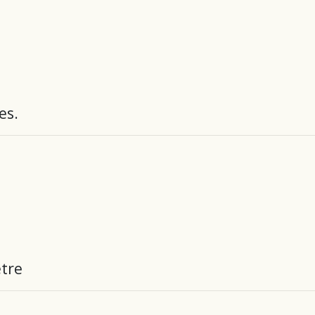
es.
ètre