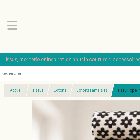
Tissus, mercerie et inspiration pour la couture d'accessoire
Accueil
Tissus
Cotons
Cotons Fantaisies
Tissu Popeli