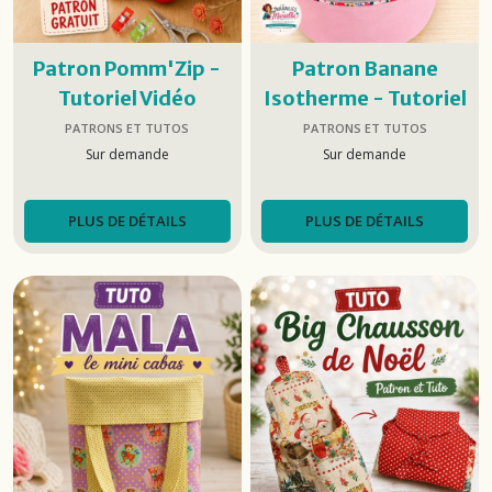
Patron Pomm'Zip -
Patron Banane
Tutoriel Vidéo
Isotherme - Tutoriel
Vidéo
PATRONS ET TUTOS
PATRONS ET TUTOS
Sur demande
Sur demande
PLUS DE DÉTAILS
PLUS DE DÉTAILS