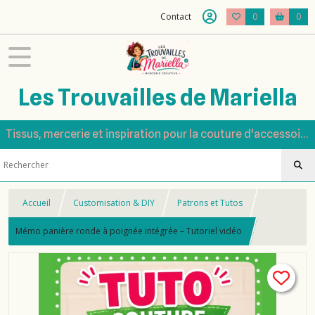
Contact
0
0
Les Trouvailles de Mariella
Tissus, mercerie et inspiration pour la couture d'accessoires
Accueil
Customisation & DIY
Patrons et Tutos
Mémo panière ronde à poignée intégrée – Tutoriel vidéo