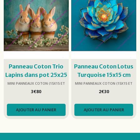
Panneau Coton Trio
Panneau Coton Lotus
Lapins dans pot 25x25
Turquoise 15x15 cm
cm
MINI PANNEAUX COTON (15X15 ET
MINI PANNEAUX COTON (15X15 ET
25X25)
25X25)
3
€
80
2
€
30
AJOUTER AU PANIER
AJOUTER AU PANIER