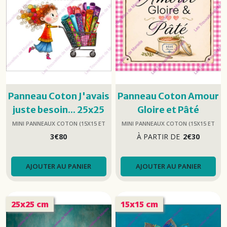
Panneau Coton J'avais
Panneau Coton Amour
juste besoin... 25x25
Gloire et Pâté
cm
MINI PANNEAUX COTON (15X15 ET
MINI PANNEAUX COTON (15X15 ET
25X25)
25X25)
3
€
80
À PARTIR DE
2
€
30
AJOUTER AU PANIER
AJOUTER AU PANIER
25x25 cm
15x15 cm