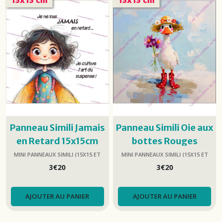
Panneau Simili Jamais
Panneau Simili Oie aux
en Retard 15x15cm
bottes Rouges
15x15cm
MINI PANNEAUX SIMILI (15X15 ET
MINI PANNEAUX SIMILI (15X15 ET
25X25)
25X25)
3
€
20
3
€
20
AJOUTER AU PANIER
AJOUTER AU PANIER