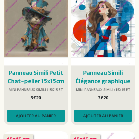
Panneau Simili Petit
Panneau Simili
Chat-pelier 15x15cm
Élégance graphique
Rouge et Bleue
MINI PANNEAUX SIMILI (15X15 ET
MINI PANNEAUX SIMILI (15X15 ET
25X25)
25X25)
15x15cm
3
€
20
3
€
20
AJOUTER AU PANIER
AJOUTER AU PANIER
15x15 cm
15x15 cm