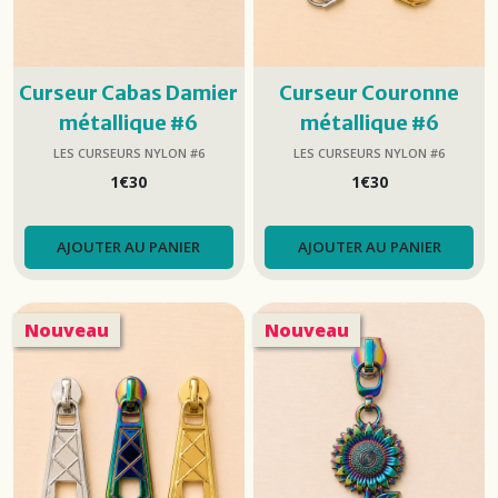
Curseur Cabas Damier
Curseur Couronne
métallique #6
métallique #6
LES CURSEURS NYLON #6
LES CURSEURS NYLON #6
1
€
30
1
€
30
AJOUTER AU PANIER
AJOUTER AU PANIER
Nouveau
Nouveau