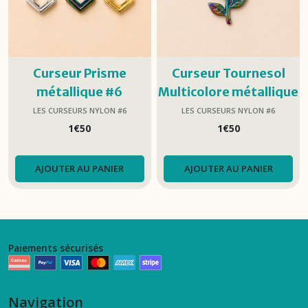
Curseur Prisme
Curseur Tournesol
métallique #6
Multicolore métallique
#6
LES CURSEURS NYLON #6
LES CURSEURS NYLON #6
1
€
50
1
€
50
AJOUTER AU PANIER
AJOUTER AU PANIER
Paiements sécurisés
Navigation