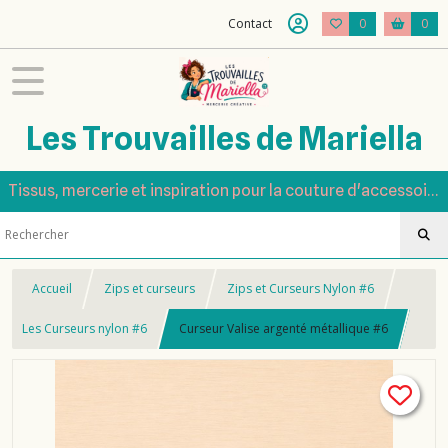
Contact
0
0
Les Trouvailles de Mariella
Tissus, mercerie et inspiration pour la couture d'accessoires
Accueil
Zips et curseurs
Zips et Curseurs Nylon #6
Les Curseurs nylon #6
Curseur Valise argenté métallique #6