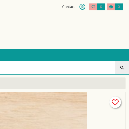
Contact
0
0