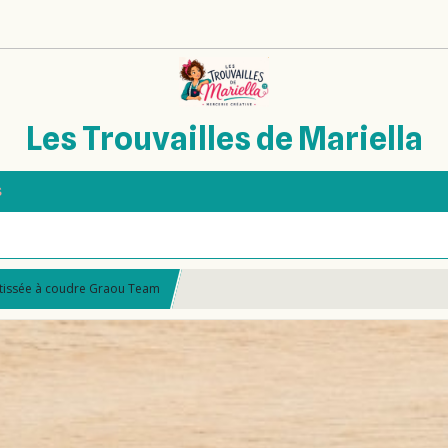
Les Trouvailles de Mariella
s
 tissée à coudre Graou Team