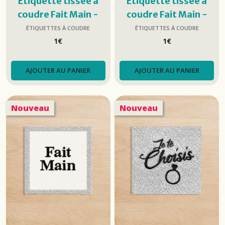
Étiquette tissée à
Étiquette tissée à
coudre Fait Main -
coudre Fait Main -
Pelote
Doré
ÉTIQUETTES À COUDRE
ÉTIQUETTES À COUDRE
1
€
1
€
AJOUTER AU PANIER
AJOUTER AU PANIER
Nouveau
Nouveau