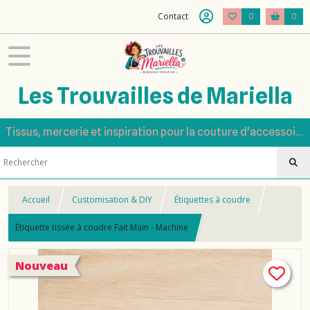
Contact
0
0
Les Trouvailles de Mariella
Tissus, mercerie et inspiration pour la couture d'accessoires
Accueil
Customisation & DIY
Étiquettes à coudre
Étiquette tissée à coudre Fait Main - Machine
Nouveau