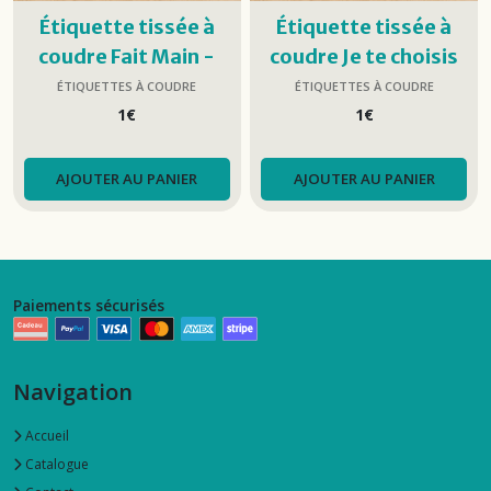
Étiquette tissée à
Étiquette tissée à
coudre Fait Main -
coudre Je te choisis
Argenté
ÉTIQUETTES À COUDRE
ÉTIQUETTES À COUDRE
1
€
1
€
AJOUTER AU PANIER
AJOUTER AU PANIER
Paiements sécurisés
Navigation
Accueil
Catalogue