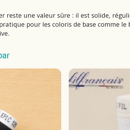
ter reste une valeur sûre : il est solide, rég
atique pour les coloris de base comme le blan
ive.
par