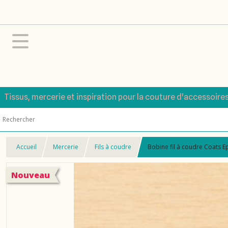
Tissus, mercerie et inspiration pour la couture d'accessoire
Accueil
Mercerie
Fils à coudre
Bobine fil à coudre Coats E
Nouveau