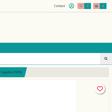
Contact
0
0
iguilles PIKPIK