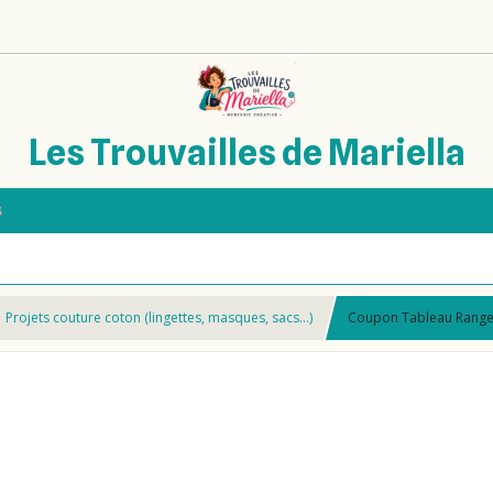
Les Trouvailles de Mariella
s
Projets couture coton (lingettes, masques, sacs…)
Coupon Tableau Range A