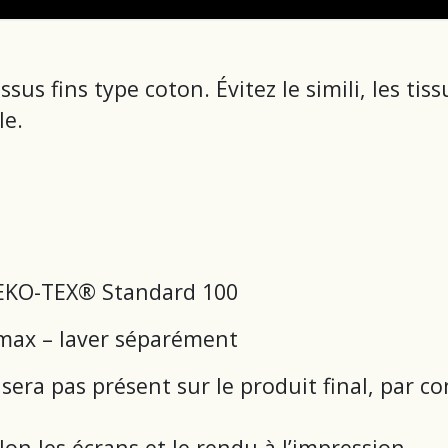
issus fins type coton. Évitez le simili, les tis
le.
 OEKO-TEX® Standard 100
 max – laver séparément
 sera pas présent sur le produit final, par co
on les écrans et le rendu à l’impression.